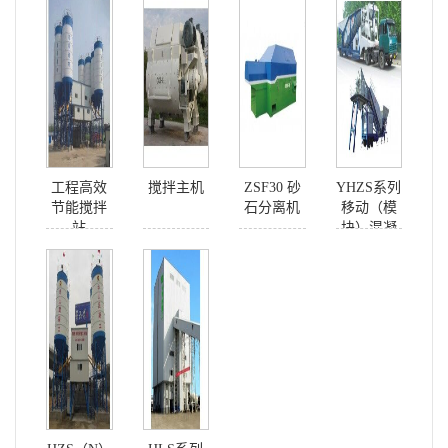
工程高效
搅拌主机
ZSF30 砂
YHZS系列
节能搅拌
石分离机
移动（模
站
块）混凝
土搅拌站