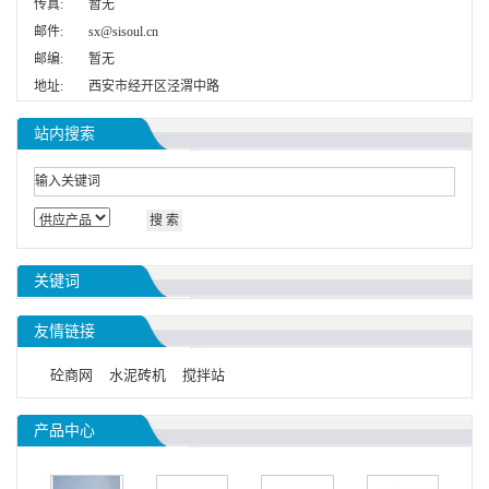
传真:
暂无
邮件:
sx@sisoul.cn
邮编:
暂无
地址:
西安市经开区泾渭中路
站内搜索
关键词
友情链接
砼商网
水泥砖机
搅拌站
产品中心