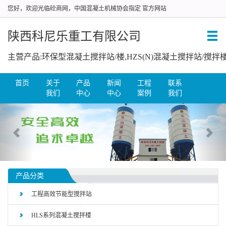
您好，欢迎光临砼商网，中国混凝土机械协会指定 官方网站
陕西科尼乐重工有限公司
首页
关于
产品
新闻
工程
联系
我们
中心
中心
案例
我们
产品分类
工程高效节能型搅拌站
HLS系列混凝土搅拌楼