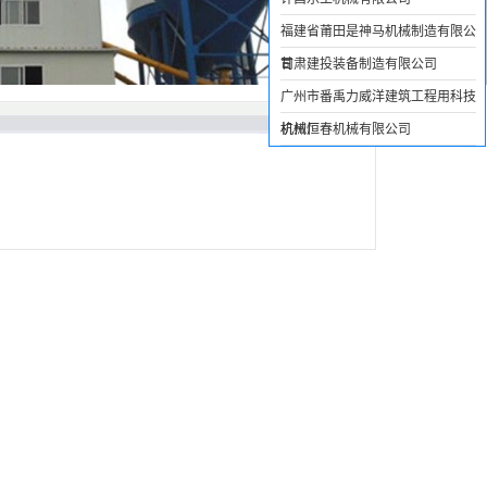
福建省莆田是神马机械制造有限公
司
甘肃建投装备制造有限公司
广州市番禹力威洋建筑工程用科技
机械厂
杭州恒春机械有限公司