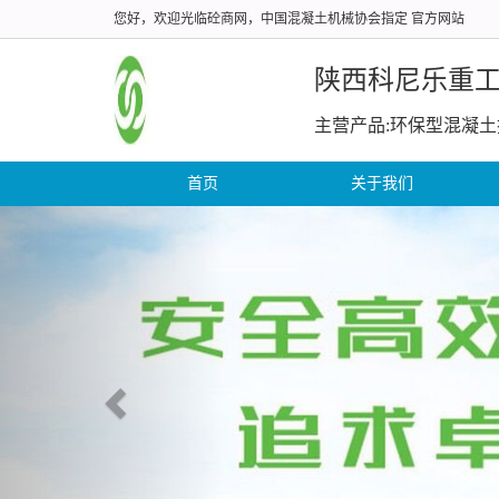
您好，欢迎光临砼商网，中国混凝土机械协会指定 官方网站
陕西科尼乐重
首页
关于我们