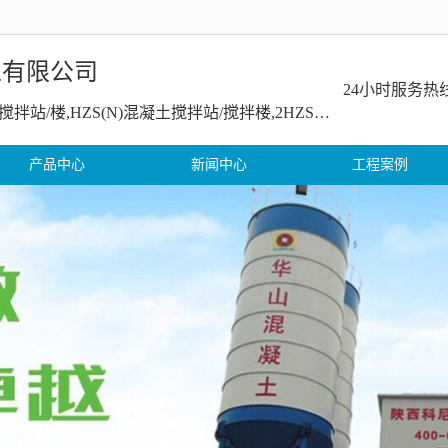
工有限公司
24小时服务热线:1
主营产品:环保型混凝土搅拌站/楼,HZS(N)混凝土搅拌站/搅拌楼,2HZS(N)混凝土搅拌站/搅拌楼,移动式混凝土搅拌站,干粉砂浆搅拌站,搅拌站主机,工程高效节能型搅拌站,砂石分离机,混凝土拖泵,
产品中心
新闻中心
工程案例