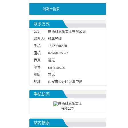
混凝土拖泵
联系方式
公司:
陕西科尼乐重工有限公司
联系人:
韩菲经理
手机:
15229306678
座机:
029-68935377
传真:
暂无
邮件:
sx@sisoul.cn
邮编:
暂无
地址:
西安市经开区泾渭中路
手机访问
站内搜索