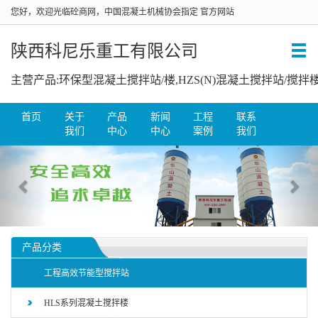
您好，欢迎光临砼商网，中国混凝土机械协会指定 官方网站
陕西科尼乐重工有限公司
首页
关于
产品
新闻
工程
联系
我们
中心
中心
案例
我们
产品分类
工程高效节能型搅拌站
HLS系列混凝土搅拌楼