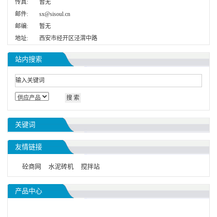
传真:
暂无
邮件:
sx@sisoul.cn
邮编:
暂无
地址:
西安市经开区泾渭中路
站内搜索
关键词
友情链接
砼商网
水泥砖机
搅拌站
产品中心