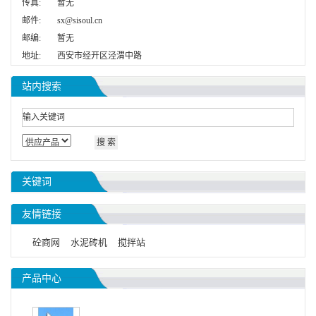
传真:
暂无
邮件:
sx@sisoul.cn
邮编:
暂无
地址:
西安市经开区泾渭中路
站内搜索
关键词
友情链接
砼商网
水泥砖机
搅拌站
产品中心