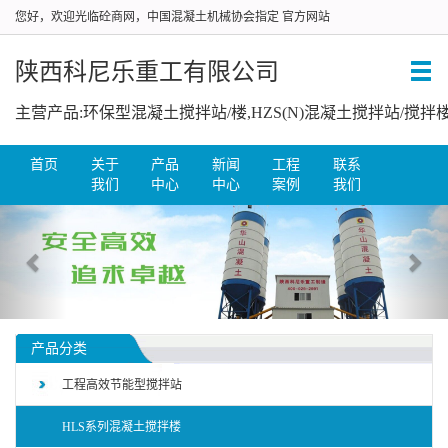
您好，欢迎光临砼商网，中国混凝土机械协会指定 官方网站
陕西科尼乐重工有限公司
首页
关于
产品
新闻
工程
联系
我们
中心
中心
案例
我们
产品分类
工程高效节能型搅拌站
HLS系列混凝土搅拌楼