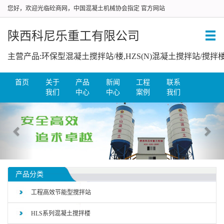
您好，欢迎光临砼商网，中国混凝土机械协会指定 官方网站
陕西科尼乐重工有限公司
首页
关于
产品
新闻
工程
联系
我们
中心
中心
案例
我们
产品分类
工程高效节能型搅拌站
HLS系列混凝土搅拌楼