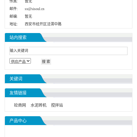
传真:
暂无
邮件:
sx@sisoul.cn
邮编:
暂无
地址:
西安市经开区泾渭中路
站内搜索
关键词
友情链接
砼商网
水泥砖机
搅拌站
产品中心