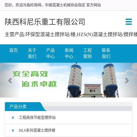
您好，欢迎光临砼商网，中国混凝土机械协会指定 官方网站
陕西科尼乐重工有限公司
首页
关于
产品
新闻
工程
联系
我们
中心
中心
案例
我们
产品分类
工程高效节能型搅拌站
HLS系列混凝土搅拌楼