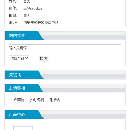
传真:
暂无
邮件:
sx@sisoul.cn
邮编:
暂无
地址:
西安市经开区泾渭中路
站内搜索
关键词
友情链接
砼商网
水泥砖机
搅拌站
产品中心