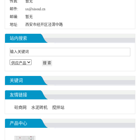
传真:
暂无
邮件:
sx@sisoul.cn
邮编:
暂无
地址:
西安市经开区泾渭中路
站内搜索
关键词
友情链接
砼商网
水泥砖机
搅拌站
产品中心