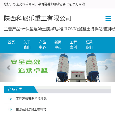
您好，欢迎光临砼商网，中国混凝土机械协会指定 官方网站
陕西科尼乐重工有限公司
首页
关于
产品
新闻
工程
联系
我们
中心
中心
案例
我们
产品分类
工程高效节能型搅拌站
HLS系列混凝土搅拌楼