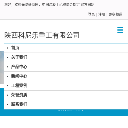
您好，欢迎光临砼商网，中国混凝土机械协会指定 官方网站
登录
|
注册
|
更多频道
陕西科尼乐重工有限公司
首页
关于我们
产品中心
新闻中心
工程案例
公司地址：西安市经开区泾渭中路 联系电话： 029-6893537715229306678 传真:
荣誉资质
电子邮件:sx@sisoul.cn
Copyright 2013 www.ccmn.net 陕西科尼乐重工有限公司 版权所有 All Rights
联系我们
Reserved 技术支持:
砼商网