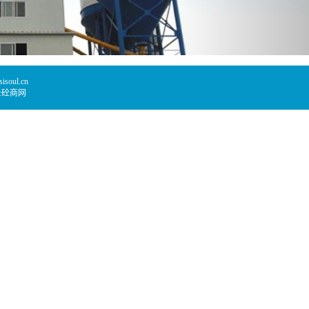
oul.cn
:
砼商网