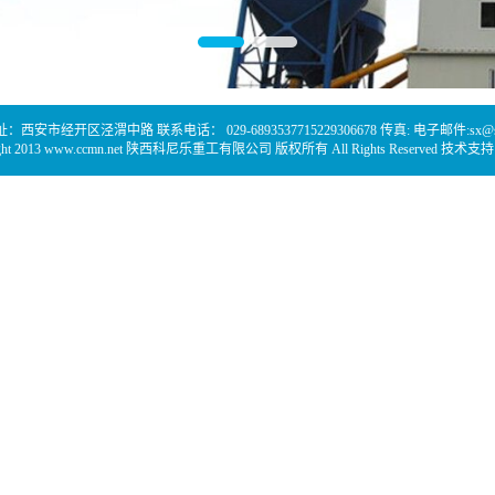
西安市经开区泾渭中路 联系电话： 029-6893537715229306678 传真: 电子邮件:sx@sis
ight 2013 www.ccmn.net 陕西科尼乐重工有限公司 版权所有 All Rights Reserved 技术支持